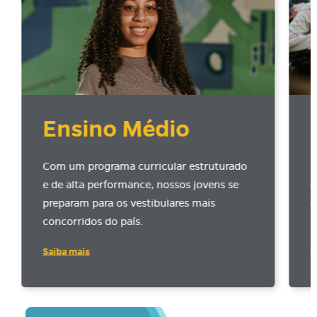
Ensino Médio
Com um programa curricular estruturado
P
e de alta performance, nossos jovens se
d
preparam para os vestibulares mais
c
concorridos do país.
u
Saiba mais
S